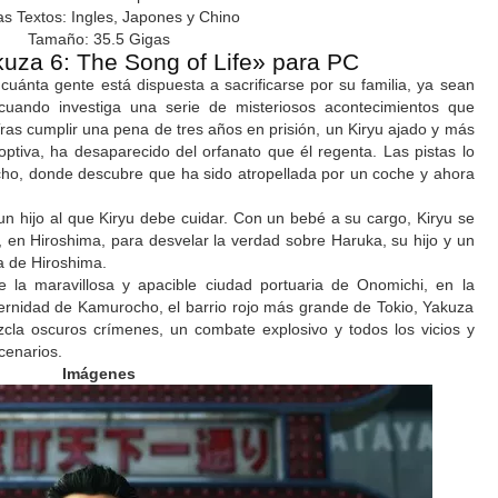
as Textos: Ingles, Japones y Chino
Tamaño: 35.5 Gigas
uza 6: The Song of Life» para PC
uánta gente está dispuesta a sacrificarse por su familia, ya sean
cuando investiga una serie de misteriosos acontecimientos que
as cumplir una pena de tres años en prisión, un Kiryu ajado y más
ptiva, ha desaparecido del orfanato que él regenta. Las pistas lo
ho, donde descubre que ha sido atropellada por un coche y ahora
un hijo al que Kiryu debe cuidar. Con un bebé a su cargo, Kiryu se
, en Hiroshima, para desvelar la verdad sobre Haruka, su hijo y un
a de Hiroshima.
 la maravillosa y apacible ciudad portuaria de Onomichi, en la
ernidad de Kamurocho, el barrio rojo más grande de Tokio, Yakuza
ezcla oscuros crímenes, un combate explosivo y todos los vicios y
cenarios.
Imágenes