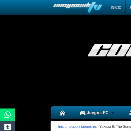
INICIO
Juegos PC
Inicio
|
accion-juegos-pc
|
Yakuza 6: The Song 