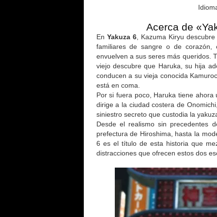
Idiom
Acerca de «Yak
En
Yakuza 6
, Kazuma Kiryu descubre c
familiares de sangre o de corazón, 
envuelven a sus seres más queridos. Tr
viejo descubre que Haruka, su hija ado
conducen a su vieja conocida Kamuroc
está en coma.
Por si fuera poco, Haruka tiene ahora 
dirige a la ciudad costera de Onomichi
siniestro secreto que custodia la yakuz
Desde el realismo sin precedentes de
prefectura de Hiroshima, hasta la mod
6 es el título de esta historia que m
distracciones que ofrecen estos dos es