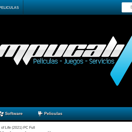
PELICULAS
Software
Peliculas
of Life (2021) PC Full