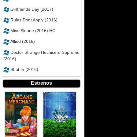
Girlfriends Day (2017)
Rules Dont Apply (2016)
Miss Sloane (2016) HC
Allied (2016)
Doctor Strange Hechicero Supremo
(2016)
Shut In (2016)
Estrenos