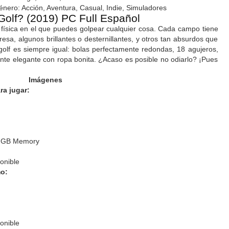
nero: Acción, Aventura, Casual, Indie, Simuladores
Golf? (2019) PC Full Español
a física en el que puedes golpear cualquier cosa. Cada campo tiene
presa, algunos brillantes o desternillantes, y otros tan absurdos que
lf es siempre igual: bolas perfectamente redondas, 18 agujeros,
ente elegante con ropa bonita. ¿Acaso es posible no odiarlo? ¡Pues
Imágenes
ra jugar:
2 GB Memory
onible
o:
onible