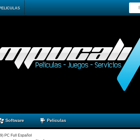
PELICULAS
Software
Peliculas
9) PC Full Español