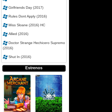
Girlfriends Day (2017)
Rules Dont Apply (2016)
Miss Sloane (2016) HC
Allied (2016)
Doctor Strange Hechicero Supremo
(2016)
Shut In (2016)
Estrenos