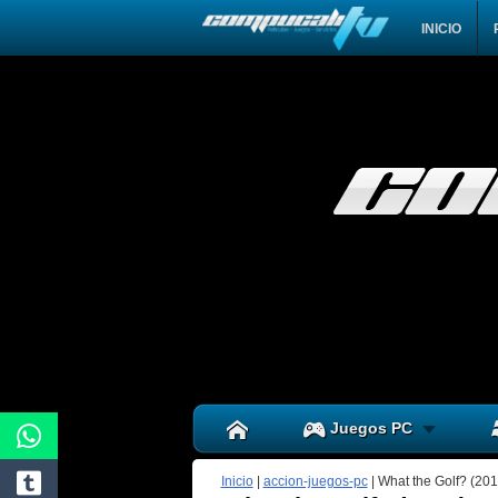
INICIO
Juegos PC
Inicio
|
accion-juegos-pc
|
What the Golf? (201