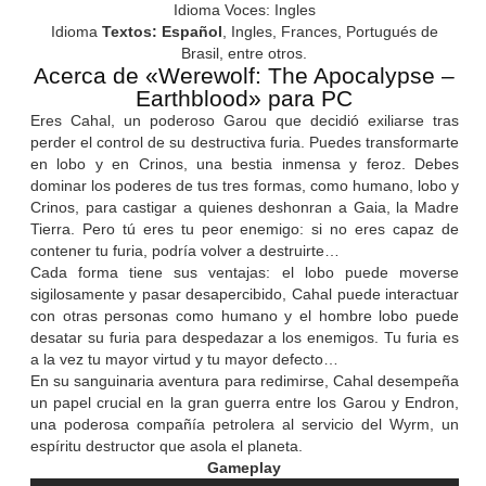
Idioma Voces: Ingles
Idioma
Textos: Español
, Ingles, Frances, Portugués de
Brasil, entre otros.
Acerca de «Werewolf: The Apocalypse –
Earthblood» para PC
Eres Cahal, un poderoso Garou que decidió exiliarse tras
perder el control de su destructiva furia. Puedes transformarte
en lobo y en Crinos, una bestia inmensa y feroz. Debes
dominar los poderes de tus tres formas, como humano, lobo y
Crinos, para castigar a quienes deshonran a Gaia, la Madre
Tierra. Pero tú eres tu peor enemigo: si no eres capaz de
contener tu furia, podría volver a destruirte…
Cada forma tiene sus ventajas: el lobo puede moverse
sigilosamente y pasar desapercibido, Cahal puede interactuar
con otras personas como humano y el hombre lobo puede
desatar su furia para despedazar a los enemigos. Tu furia es
a la vez tu mayor virtud y tu mayor defecto…
En su sanguinaria aventura para redimirse, Cahal desempeña
un papel crucial en la gran guerra entre los Garou y Endron,
una poderosa compañía petrolera al servicio del Wyrm, un
espíritu destructor que asola el planeta.
Gameplay