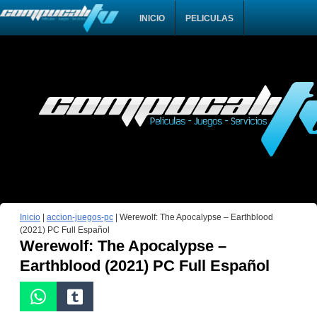
INICIO
PELICULAS
Inicio
|
accion-juegos-pc
|
Werewolf: The Apocalypse – Earthblood
(2021) PC Full Español
Werewolf: The Apocalypse –
Earthblood (2021) PC Full Español