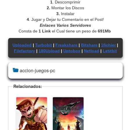
1
. Descomprimir
2.
Montar los Discos
3.
Instalar
4
. Jugar y Dejar tu Comentario en el Post!
Enlaces Varios Servidores
Consta de
1 Link
el Cual tiene un peso de
691Mb
Uploaded
|
Turbobit
|
Freakshare
|
Bitshare
|
1fichier
|
Filefactory
|
180Upload
|
Uptobox
|
Netload
|
Letitbit
accion-juegos-pc
Relacionados: