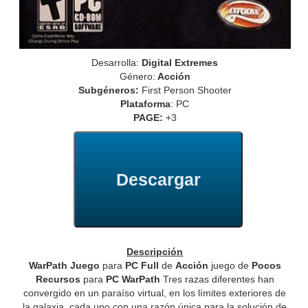
Desarrolla:
Digital Extremes
Género:
Acción
Subgéneros:
First Person Shooter
Plataforma
: PC
PAGE:
+3
Descargar
Descripción
WarPath Juego
para
PC Full
de
Acción
juego de
Pocos
Recursos
para
PC WarPath
Tres razas diferentes han
convergido en un paraíso virtual, en los límites exteriores de
la galaxia, cada uno con una razón única para la solución de