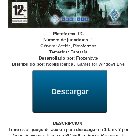
Plataforma:
PC
Número de jugadores:
1
Género:
Acción, Plataformas
Temática:
Fantasía
Desarrollado por:
Frozenbyte
Distribuido por:
Nobilis Ibérica / Games for Windows Live
Descargar
DESCRIPCION
Trine
es un
juego
de
accion
para
descargar
en
1 Link
Y por
Varios Servidores Juego de
PC Full
En Pocos Recursos Un