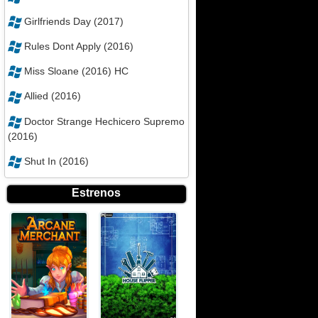
Girlfriends Day (2017)
Rules Dont Apply (2016)
Miss Sloane (2016) HC
Allied (2016)
Doctor Strange Hechicero Supremo
(2016)
Shut In (2016)
Estrenos