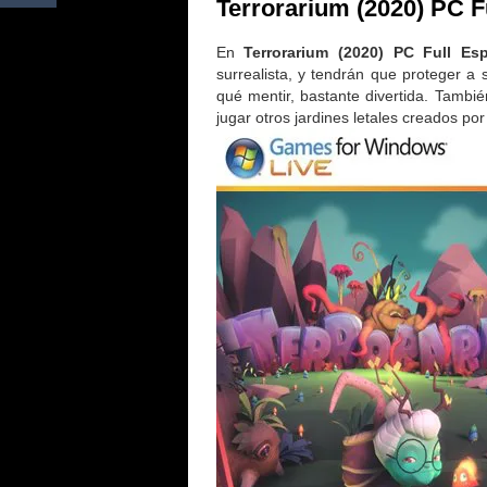
Terrorarium (2020) PC F
En
Terrorarium (2020) PC Full Es
surrealista, y tendrán que proteger a
qué mentir, bastante divertida. Tambié
jugar otros jardines letales creados po