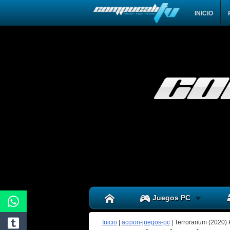
INICIO
Juegos PC
Inicio
|
accion-juegos-pc
|
Terrorarium (2020) 