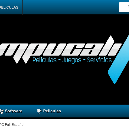
PELICULAS
Software
Peliculas
PC Full Español