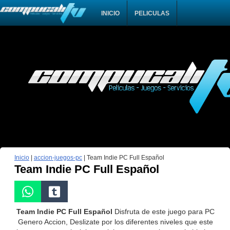
INICIO
PELICULAS
Inicio
|
accion-juegos-pc
|
Team Indie PC Full Español
Team Indie PC Full Español
Team Indie PC Full Español
Disfruta de este juego para PC
Genero Accion, Deslizate por los diferentes niveles que este