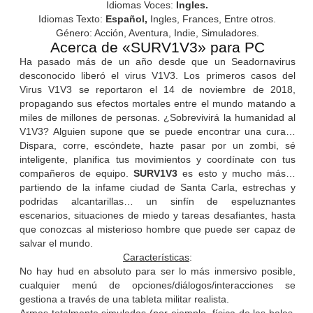
Idiomas Voces:
Ingles.
Idiomas Texto:
Español,
Ingles, Frances, Entre otros.
Género: Acción, Aventura, Indie, Simuladores.
Acerca de «SURV1V3» para PC
Ha pasado más de un año desde que un Seadornavirus
desconocido liberó el virus V1V3. Los primeros casos del
Virus V1V3 se reportaron el 14 de noviembre de 2018,
propagando sus efectos mortales entre el mundo matando a
miles de millones de personas. ¿Sobrevivirá la humanidad al
V1V3? Alguien supone que se puede encontrar una cura…
Dispara, corre, escóndete, hazte pasar por un zombi, sé
inteligente, planifica tus movimientos y coordínate con tus
compañeros de equipo.
SURV1V3
es esto y mucho más…
partiendo de la infame ciudad de Santa Carla, estrechas y
podridas alcantarillas… un sinfín de espeluznantes
escenarios, situaciones de miedo y tareas desafiantes, hasta
que conozcas al misterioso hombre que puede ser capaz de
salvar el mundo.
Características
:
No hay hud en absoluto para ser lo más inmersivo posible,
cualquier menú de opciones/diálogos/interacciones se
gestiona a través de una tableta militar realista.