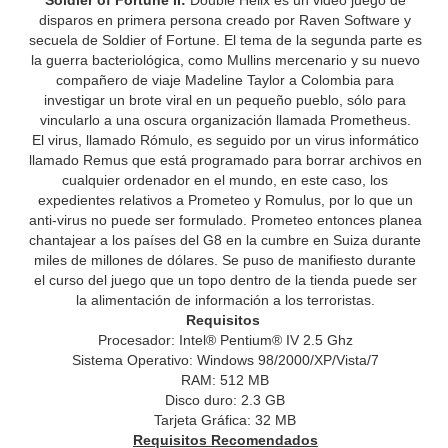
Soldier of Fortune II:
Double Helix es un video juego de
disparos en primera persona creado por Raven Software y
secuela de Soldier of Fortune. El tema de la segunda parte es
la guerra bacteriológica, como Mullins mercenario y su nuevo
compañero de viaje Madeline Taylor a Colombia para
investigar un brote viral en un pequeño pueblo, sólo para
vincularlo a una oscura organización llamada Prometheus.
El virus, llamado Rómulo, es seguido por un virus informático
llamado Remus que está programado para borrar archivos en
cualquier ordenador en el mundo, en este caso, los
expedientes relativos a Prometeo y Romulus, por lo que un
anti-virus no puede ser formulado. Prometeo entonces planea
chantajear a los países del G8 en la cumbre en Suiza durante
miles de millones de dólares. Se puso de manifiesto durante
el curso del juego que un topo dentro de la tienda puede ser
la alimentación de información a los terroristas.
Requisitos
Procesador: Intel® Pentium® IV 2.5 Ghz
Sistema Operativo: Windows 98/2000/XP/Vista/7
RAM: 512 MB
Disco duro: 2.3 GB
Tarjeta Gráfica: 32 MB
Requisitos Recomendados