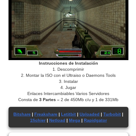
Instrucciones de Instalación
1. Descomprimir
2. Montar la ISO con el Ultraiso o Daemons Tools
3. Instalar
4. Jugar
Enlaces Intercambiables Varios Servidores
Consta de
3 Partes –
2 de 450Mb c/u y 1 de 331Mb
Bitshare
|
Freakshare
|
Letitbit
|
Uploaded
|
Turbobit
|
1fichier
|
Netload
|
Mega
|
Rapidgator