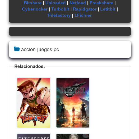
Bitshare
|
Uploaded
|
Netload
|
Freakshare
|
Cyberlocker
|
Turbobit
|
Rapidgator
|
Letitbit
|
Filefactory
|
1Fichier
accion-juegos-pc
Relacionados: