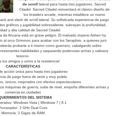
de scroll
lateral para hasta tres jugadores. Sacred
Citadel Sacred Citadel reinventará el clásico diseño de
los brawlers arcade, mientras establece un nuevo
ack and slash de scroll lateral. Su sofisticada experiencia de juego
s gráficos y jugabilidad sobresaliente, subrayan la profundidad,
lidad y alta calidad de Sacred Citadel.
rra de Ancaria está en grave peligro. El malvado imperio Ashen ha
ndo al orco Grimmoc para acabar con los Seraphim, a quienes juró
 deberás probarte a ti mismo como guerrero, cabalgando sobre
mpresionantes habilidades y saqueando poderosas armas y valiosos
tesoros.
 tus amigos y uníos a la resistencia!
CARACTERÍSTICAS
de acción única para hasta tres jugadores
cia de juego fuera de serie y muy pulida
es, únicos, mejorados con efectos espectaculares
iza máquinas de guerra, sube de nivel, empuña diferentes armas y
comercia en ciudades
QUERIMIENTOS DEL SISTEMA
rativo: Windows Vista | Windosw 7 | 8.1
Procesador: 2 GHz Dual Core
Memoria: 2 Gigas de RAM