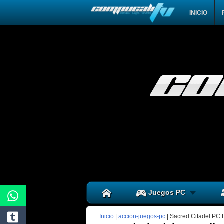
INICIO
Juegos PC
Inicio
|
accion-juegos-pc
|
Sacred Citadel PC 