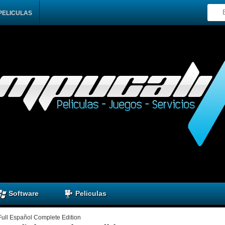
PELICULAS
Software
Peliculas
Full Español Complete Edition