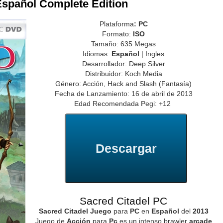
Español Complete Edition
Plataforma
: PC
Formato:
ISO
Tamaño: 635 Megas
Idiomas:
Español
| Ingles
Desarrollador: Deep Silver
Distribuidor: Koch Media
Género: Acción, Hack and Slash (Fantasía)
Fecha de Lanzamiento: 16 de abril de 2013
Edad Recomendada Pegi: +12
Descargar
Sacred Citadel PC
Sacred Citadel Juego
para
PC
en
Español
del
2013
Juego de
Acción
para
Pc
es un intenso brawler
arcade