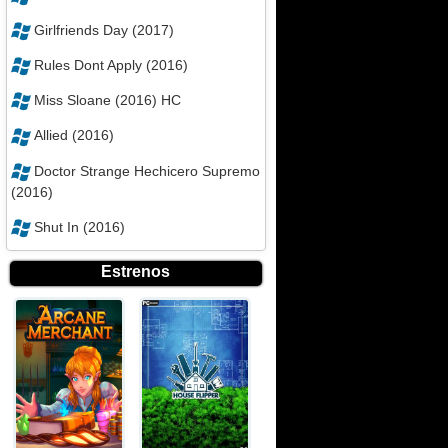
Girlfriends Day (2017)
Rules Dont Apply (2016)
Miss Sloane (2016) HC
Allied (2016)
Doctor Strange Hechicero Supremo
(2016)
Shut In (2016)
Estrenos