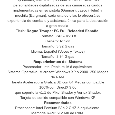
oponentes; sus bio-chips codificados contienen las
personalidades digitalizadas de sus camaradas caídos
implementadas en su pistola (Gunnar), casco (Helm) y
mochila (Bargman), cada una de ellas le ofrecerá su
experiencia de combate y asistencia única para la destrucción
a gran escala.
Titulo:
Rogue Trooper PC Full Reloaded Español
Formato: I
SO – DVD 5
Género: Acción
Tamaño: 3.92 Gigas
Idioma: Español (Voces y Textos)
Tamaño: 3.94 Gigas
Requerimientos del Sistema
Procesador: Intel Penitum IV ó equivalente.
Sistema Operativo: Microsoft Windows XP ó 2000. 256 Megas
de RAM.
Tarjeta Aceleradora Gráfica 3D con 64 Megas compatible
100% con DirectX 9.0c
que soporte la v1.1 de Píxel Shader y Vertex Shader.
Tarjeta de sonido compatible con Windows XP
Recomendados
Procesador: Intel Pentium IV a 2 GHZ ó equivalente.
Memoria RAM: 512 Mb de RAM.