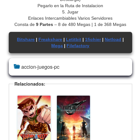
Pegarlo en la Ruta de Instalacion
5. Jugar
Enlaces Intercambiables Varios Servidores
Consta de
9 Partes
– 8 de 480 Megas | 1 de 368 Megas
Bitshare
|
Freakshare
|
Letitbit
|
1fichier
|
Netload
|
Mega
|
Filefactory
accion-juegos-pc
Relacionados: