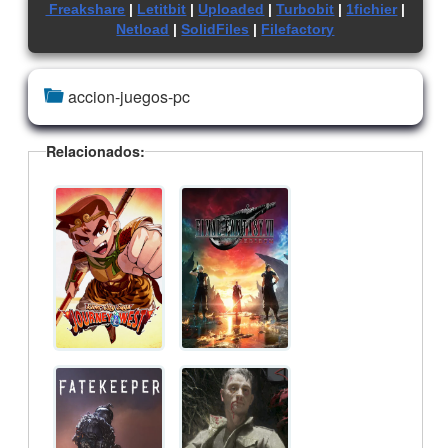
Freakshare
|
Letitbit
|
Uploaded
|
Turbobit
|
1fichier
|
Netload
|
SolidFiles
|
Filefactory
accion-juegos-pc
Relacionados: