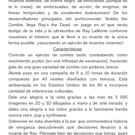
muertos vivientes, de humor negro, de emociones (aunque no
te lo creas), de emboscadas, de acción, de enigmas, de
líneas temporales y de excelentes ilustraciones! De los
desarrolladores principales del archiconocido Stubbs the
Zombie, llega Ray’s the Dead, un juego en el que serás
testigo de la vida y la ultratumba de Ray LaMorte conforme
resuelves el misterio que le llevó a su muerte de la única
forma posible: ¡resucitando un ejército de muertos vivientes!.
Características
:
Controla un ejército de zombis tanto combatiendo como
resolviendo puzles (en una infinidad de escenarios), haciendo
gala de una gran variedad de zombis con poderes únicos.
Ábrete paso en una campaña de 8 a 10 horas de duración
compuesta por 40 niveles diseñados con minucia. Está
ambientada en los Estados Unidos de los 80 e incorpora
cantidad de referencias culturales.
Dale una alegría a la vista gracias a las más de 3 000
imágenes en 2D y 3D dibujadas a mano y de arte variado, y
dales una alegría a tus oídos gracias a la fascinante banda
sonora retro, pop y synthwave.
Sobrevive en esta divertida a la par que conmovedora historia
de venganza descubriendo qué decisiones llevaron a la
muerte de Ray. Piénsate bien las decisiones que tomas, pues