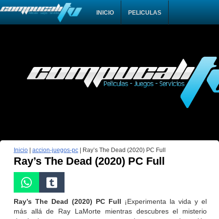
INICIO
PELICULAS
Inicio
|
accion-juegos-pc
|
Ray’s The Dead (2020) PC Full
Ray’s The Dead (2020) PC Full
Ray’s The Dead (2020) PC Full
¡Experimenta la vida y el
más allá de Ray LaMorte mientras descubres el misterio