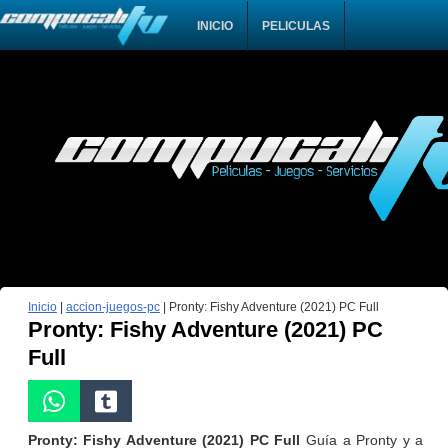
INICIO
PELICULAS
Inicio
|
accion-juegos-pc
|
Pronty: Fishy Adventure (2021) PC Full
Pronty: Fishy Adventure (2021) PC
Full
Pronty: Fishy Adventure (2021) PC Full
Guía a Pronty y a