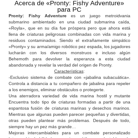
Acerca de «Pronty: Fishy Adventure»
para PC
Pronty: Fishy Adventure
es un juego metroidvania
submarino ambientado en una ciudad submarina caída,
«Royla», que en su día fue próspera pero que ahora está
llena de criaturas peligrosas combinadas con vida marina y
residuos contaminados. Siendo el extrañamente simpático
«Pronty» y su arma/amigo robótico pez espada, los jugadores
lucharán con los diversos monstruos e incluso algún
Behemoth para devolver la esperanza a esta ciudad
abandonada y revelar la verdad del origen de Pronty.
Características
:
-Exclusivo sistema de combate con «jabalina subacuática».
Controla a distancia a tu compañero de jabalina para repeler
a los enemigos, eliminar obstáculos o protegerte.
Una aterradora variedad de vida marina hostil y mutante
Encuentra todo tipo de criaturas formadas a partir de una
espantosa fusión de criaturas marinas y desechos marinos.
Mientras que algunas pueden parecer pequeñas y divertidas,
otras pueden plantear más problemas. Después de todo,
siempre hay un pez más grande…
Mejoras intercambiables para un combate personalizado