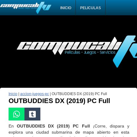
INICIO
PELICULAS
Inicio
|
accion-juegos-pc
|
OUTBUDDIES DX (2019) PC Full
OUTBUDDIES DX (2019) PC Full
En
OUTBUDDIES DX (2019) PC Full
¡Corre, dispara y
explora una ciudad submarina de mapa abierto en esta