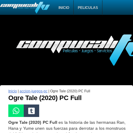
INICIO
PELICULAS
Inicio
|
accion-juegos-pc
|
Ogre Tale (2020) PC Full
Ogre Tale (2020) PC Full
Ogre Tale (2020) PC Full
es la historia de las hermanas Ran,
Hana y Yume unen sus fuerzas para derrotar a los monstruos