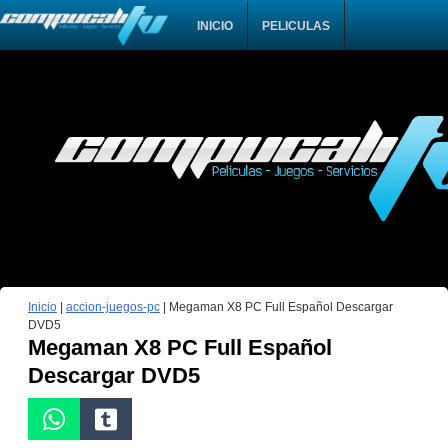
INICIO
PELICULAS
Inicio
|
accion-juegos-pc
|
Megaman X8 PC Full Español Descargar
DVD5
Megaman X8 PC Full Español
Descargar DVD5