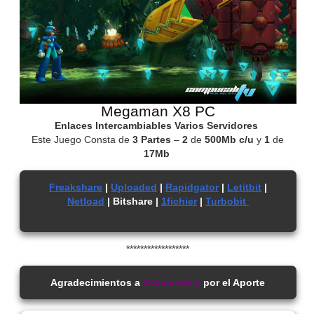
Megaman X8 PC
Enlaces Intercambiables Varios Servidores
Este Juego Consta de
3 Partes
–
2
de
500Mb c/u
y
1
de
17Mb
Freakshare
|
Uploaded
|
Rapidgator
|
Letitbit
|
Netload
| Bitshare |
1fichier
|
Turbobit
******************
Agradecimientos a
CGamerMex
por el Aporte