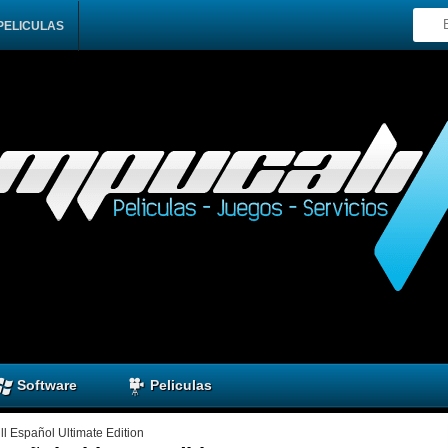
PELICULAS
Software
Peliculas
ll Español Ultimate Edition