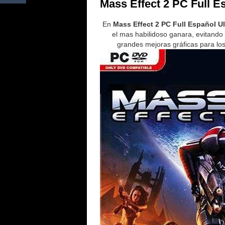
Mass Effect 2 PC Full E
En
Mass Effect 2 PC Full Español Ul
el mas habilidoso ganara, evitand
grandes mejoras gráficas para lo