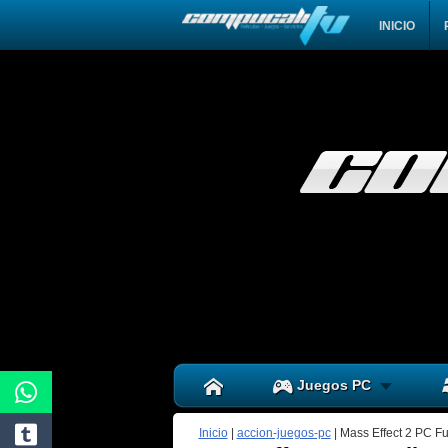
INICIO
Juegos PC
Inicio
|
accion-juegos-pc
|
Mass Effect 2 PC Fu