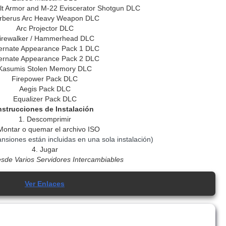
lt Armor and M-22 Eviscerator Shotgun DLC
rberus Arc Heavy Weapon DLC
Arc Projector DLC
irewalker / Hammerhead DLC
ternate Appearance Pack 1 DLC
ternate Appearance Pack 2 DLC
Kasumis Stolen Memory DLC
Firepower Pack DLC
Aegis Pack DLC
Equalizer Pack DLC
nstrucciones de Instalación
1. Descomprimir
Montar o quemar el archivo ISO
nsiones están incluidas en una sola instalación)
4. Jugar
sde Varios Servidores Intercambiables
Ver Enlaces