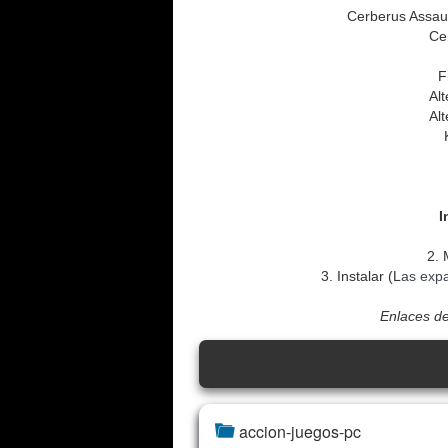
Cerberus Assau
Ce
F
Al
Al
I
2. 
3. Instalar (L
as expa
Enlaces de
accion-juegos-pc