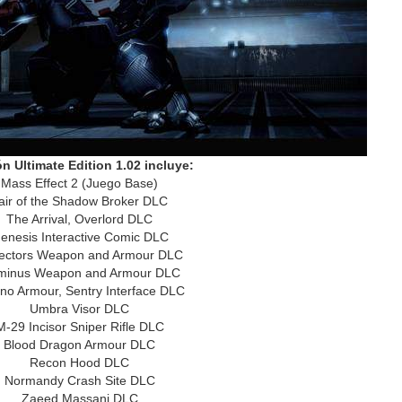
ón Ultimate Edition 1.02 incluye:
Mass Effect 2 (Juego Base)
air of the Shadow Broker DLC
The Arrival, Overlord DLC
enesis Interactive Comic DLC
lectors Weapon and Armour DLC
minus Weapon and Armour DLC
rno Armour, Sentry Interface DLC
Umbra Visor DLC
M-29 Incisor Sniper Rifle DLC
Blood Dragon Armour DLC
Recon Hood DLC
Normandy Crash Site DLC
Zaeed Massani DLC