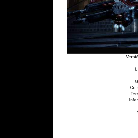
Versi
L
G
Col
Ter
Infe