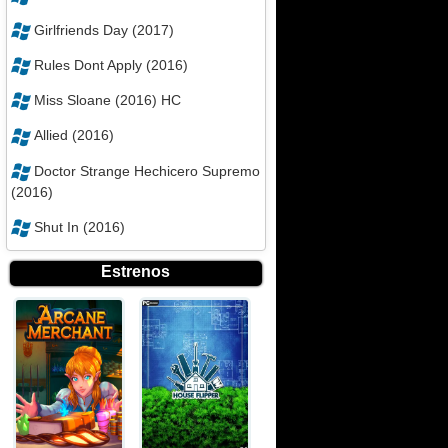
Girlfriends Day (2017)
Rules Dont Apply (2016)
Miss Sloane (2016) HC
Allied (2016)
Doctor Strange Hechicero Supremo
(2016)
Shut In (2016)
Estrenos