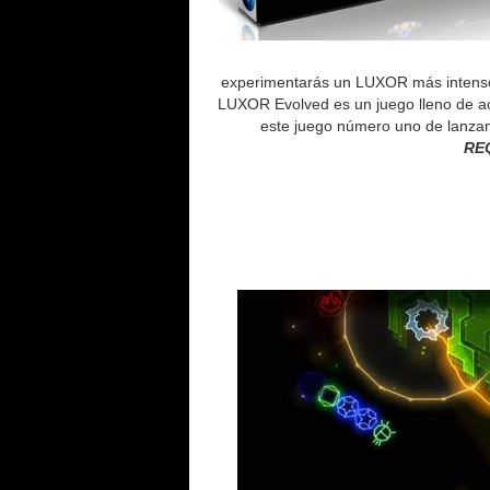
experimentarás un LUXOR más intenso 
LUXOR Evolved es un juego lleno de acc
este juego número uno de lanzami
RE