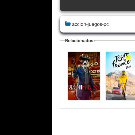
accion-juegos-pc
Relacionados: