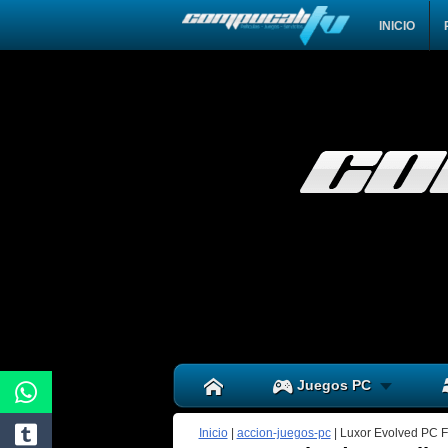
INICIO
Juegos PC
Inicio
|
accion-juegos-pc
|
Luxor Evolved PC F