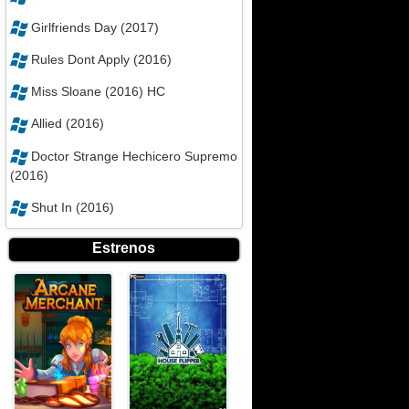
Girlfriends Day (2017)
Rules Dont Apply (2016)
Miss Sloane (2016) HC
Allied (2016)
Doctor Strange Hechicero Supremo
(2016)
Shut In (2016)
Estrenos