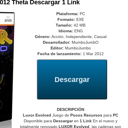
012 Theta Descargar 1 Link
Plataforma:
PC
Formato:
EXE
Tamaño:
42 MB
Idioma:
ENG
Género:
Acción, Independiente, Casual
Desarrollador:
MumboJumbO
Editor:
MumboJumbo
Fecha de lanzamiento:
1 Mar 2012
Descargar
DESCRIPCIÓN
Luxor Evolved
Juego de
Pocos Recursos
para
PC
Disponible para
Descargar
en
1 Link
En el nuevo y
totalmente renovado
LUXOR Evolved
, las cadenas son