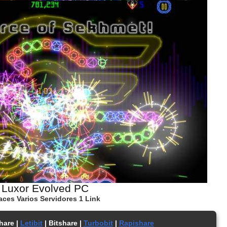
Luxor Evolved PC
aces Varios Servidores 1 Link
hare |
Letibit
| Bitshare |
Turbobit
|
Rapishare