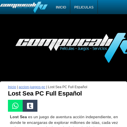
INICIO
PELICULAS
Inicio
|
accion-juegos-pc
|
Lost Sea PC Full Español
Lost Sea PC Full Español
Lost Sea
es un juego de aventura acción independiente, en
donde te encargaras de explorar millones de islas, cada vez