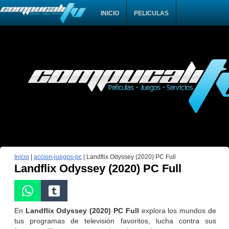
INICIO
PELICULAS
Inicio
|
accion-juegos-pc
|
Landflix Odyssey (2020) PC Full
Landflix Odyssey (2020) PC Full
En
Landflix Odyssey (2020) PC Full
explora los mundos de
tus programas de televisión favoritos, lucha contra sus