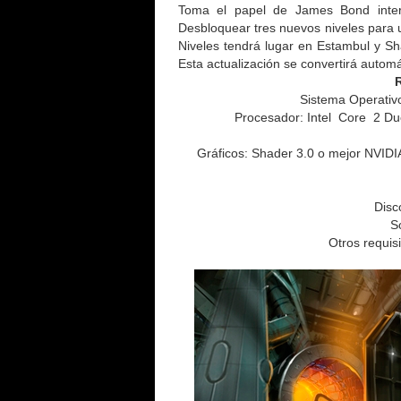
Toma el papel de James Bond interp
Desbloquear tres nuevos niveles para un
Niveles tendrá lugar en Estambul y Sha
Esta actualización se convertirá auto
Sistema Operativ
Procesador: Intel Core 2 D
Gráficos: Shader 3.0 o mejor NV
Disc
S
Otros requis