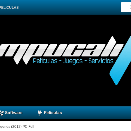
PELICULAS
Software
Peliculas
gends (2012) PC Full