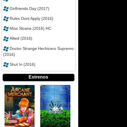
Girlfriends Day (2017)
Rules Dont Apply (2016)
Miss Sloane (2016) HC
Allied (2016)
Doctor Strange Hechicero Supremo
(2016)
Shut In (2016)
Estrenos