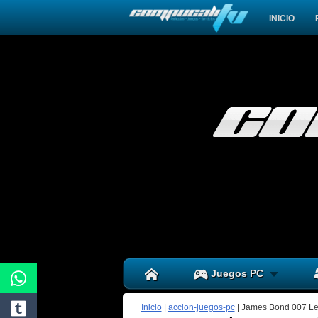
INICIO
Juegos PC
Inicio
|
accion-juegos-pc
|
James Bond 007 Le