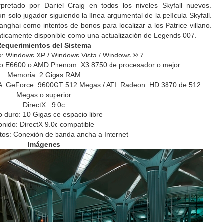
retado por Daniel Craig en todos los niveles Skyfall nuevos.
 solo jugador siguiendo la línea argumental de la película Skyfall.
nghai como intentos de bonos para localizar a los Patrice villano.
máticamente disponible como una actualización de Legends 007.
Requerimientos del Sistema
o: Windows XP / Windows Vista / Windows ® 7
uo E6600 o AMD Phenom X3 8750 de procesador o mejor
Memoria: 2 Gigas RAM
IDIA GeForce 9600GT 512 Megas / ATI Radeon HD 3870 de 512
Megas o superior
DirectX : 9.0c
o duro: 10 Gigas de espacio libre
onido: DirectX 9.0c compatible
itos: Conexión de banda ancha a Internet
Imágenes