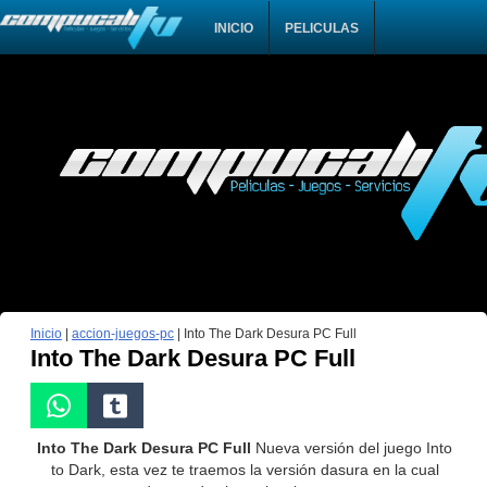
INICIO
PELICULAS
Inicio
|
accion-juegos-pc
|
Into The Dark Desura PC Full
Into The Dark Desura PC Full
Into The Dark Desura PC Full
Nueva versión del juego Into
to Dark, esta vez te traemos la versión dasura en la cual