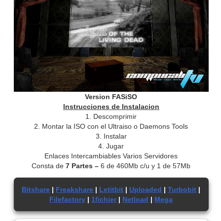
Version FASiSO
Instrucciones de Instalacion
1. Descomprimir
2. Montar la ISO con el Ultraiso o Daemons Tools
3. Instalar
4. Jugar
Enlaces Intercambiables Varios Servidores
Consta de
7 Partes –
6 de 460Mb c/u y 1 de 57Mb
Bitshare
|
Freakshare
|
Letitbit
|
Uploaded
|
Turbobit
|
Filefactory
|
1fichier
|
Netload
|
Mega