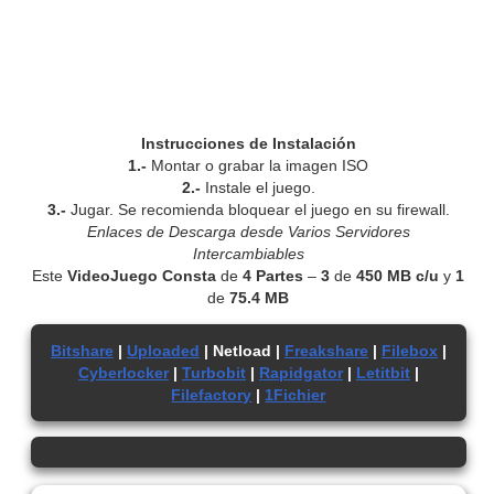
Instrucciones de Instalación
1.-
Montar o grabar la imagen ISO
2.-
Instale el juego.
3.-
Jugar. Se recomienda bloquear el juego en su firewall.
Enlaces de Descarga desde Varios Servidores
Intercambiables
Este
VideoJuego Consta
de
4 Partes
–
3
de
450 MB
c/u
y
1
de
75.4 MB
Bitshare
|
Uploaded
| Netload |
Freakshare
|
Filebox
|
Cyberlocker
|
Turbobit
|
Rapidgator
|
Letitbit
|
Filefactory
|
1Fichier