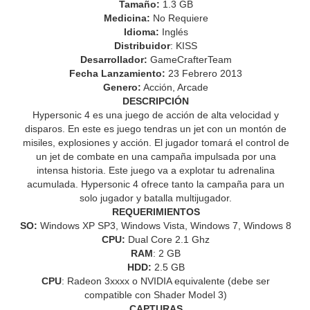
Tamaño:
1.3 GB
Medicina:
No Requiere
Idioma:
Inglés
Distribuidor
: KISS
Desarrollador:
GameCrafterTeam
Fecha Lanzamiento:
23 Febrero 2013
Genero:
Acción, Arcade
DESCRIPCIÓN
Hypersonic 4 es una juego de acción de alta velocidad y
disparos. En este es juego tendras un jet con un montón de
misiles, explosiones y acción. El jugador tomará el control de
un jet de combate en una campaña impulsada por una
intensa historia. Este juego va a explotar tu adrenalina
acumulada. Hypersonic 4 ofrece tanto la campaña para un
solo jugador y batalla multijugador.
REQUERIMIENTOS
SO:
Windows XP SP3, Windows Vista, Windows 7, Windows 8
CPU:
Dual Core 2.1 Ghz
RAM
: 2 GB
HDD:
2.5 GB
CPU
: Radeon 3xxxx o NVIDIA equivalente (debe ser
compatible con Shader Model 3)
CAPTURAS