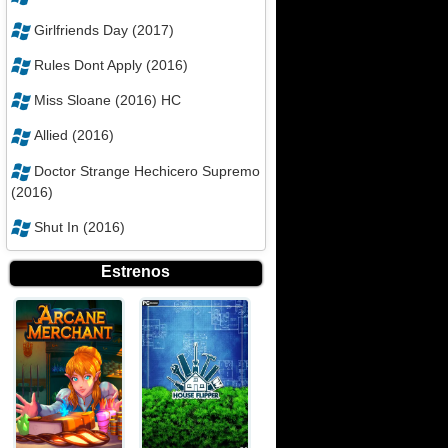
Girlfriends Day (2017)
Rules Dont Apply (2016)
Miss Sloane (2016) HC
Allied (2016)
Doctor Strange Hechicero Supremo
(2016)
Shut In (2016)
Estrenos