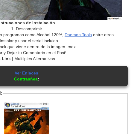
nstrucciones de Instalación
1. Descomprimir
do programas como Alcohol 120%,
Daemon Tools
entre otros.
 Instalar y usar el serial incluido
crack que viene dentro de la imagen .mdx
r y Dejar tu Comentario en el Post!
1 Link
| Multilples Alternativas
Ver Enlaces
Contrasñea
:
l: