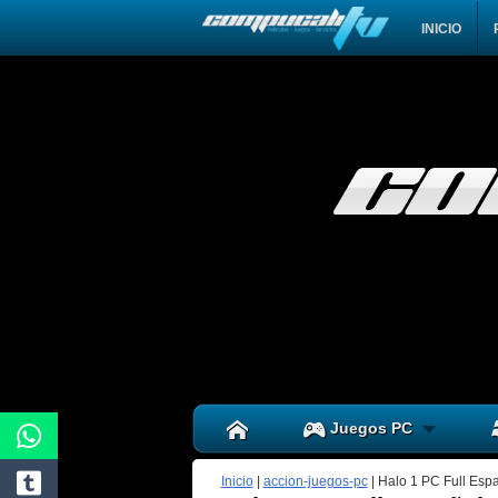
INICIO
Juegos PC
Inicio
|
accion-juegos-pc
|
Halo 1 PC Full Espa