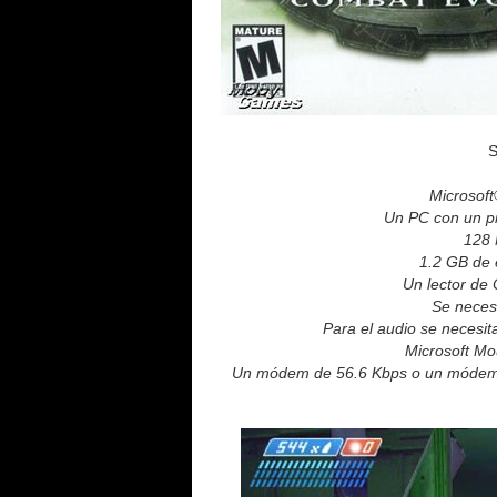
S
Microsoft
Un PC con un pr
128 
1.2 GB de e
Un lector de
Se necesi
Para el audio se necesit
Microsoft Mou
Un módem de 56.6 Kbps o un módem o 