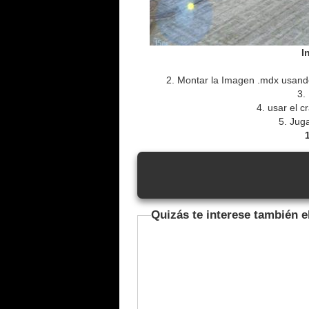
I
2. Montar la Imagen .mdx usan
3.
4. usar el 
5. Juga
Quizás te interese también e