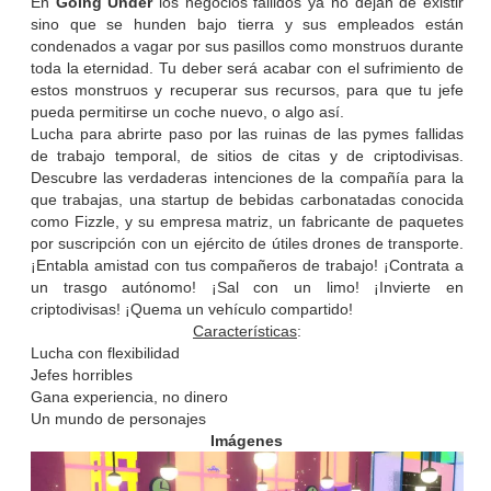
En
Going Under
los negocios fallidos ya no dejan de existir
sino que se hunden bajo tierra y sus empleados están
condenados a vagar por sus pasillos como monstruos durante
toda la eternidad. Tu deber será acabar con el sufrimiento de
estos monstruos y recuperar sus recursos, para que tu jefe
pueda permitirse un coche nuevo, o algo así.
Lucha para abrirte paso por las ruinas de las pymes fallidas
de trabajo temporal, de sitios de citas y de criptodivisas.
Descubre las verdaderas intenciones de la compañía para la
que trabajas, una startup de bebidas carbonatadas conocida
como Fizzle, y su empresa matriz, un fabricante de paquetes
por suscripción con un ejército de útiles drones de transporte.
¡Entabla amistad con tus compañeros de trabajo! ¡Contrata a
un trasgo autónomo! ¡Sal con un limo! ¡Invierte en
criptodivisas! ¡Quema un vehículo compartido!
Características
:
Lucha con flexibilidad
Jefes horribles
Gana experiencia, no dinero
Un mundo de personajes
Imágenes