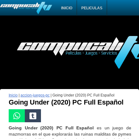
INICIO
PELICULAS
Inicio
|
accion-juegos-pc
|
Going Under (2020) PC Full Español
Going Under (2020) PC Full Español
Going Under (2020) PC Full Español
es un juego de
mazmorras en el que explorarás las ruinas malditas de pymes