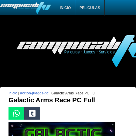
INICIO
PELICULAS
Inicio
|
accion-juegos-pc
|
Galactic Arms Race PC Full
Galactic Arms Race PC Full