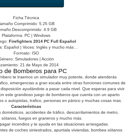
Ficha Técnica
amaño Comprimido: 5.25 GB
amaño Descomprimido: 4.9 GB
Plataforma: PC | Windows
uego:
Firefighters 2014 PC Full Español
os: Español | Voces: Inglés y mucho más…
Formato: ISO
Género: Simuladores | Acción
zamiento: 21 de Mayo de 2014
o de Bomberos para PC
mbero te traemos un simulador muy potente, donde atenderás
rafico, emergencias a gran escala entre otras funciones comunes de
disposición ayudándote a pasar cada nivel. Que esperas para vivir
con este grandioso juego de bomberos que cuenta con un aparto
es o autopistas, trafico, personas en pánico y muchas cosas mas.
Características
 domésticos, accidentes de tráfico, descarrilamientos de metro,
 sótanos, fuegos en graneros y mucho más.
agar incendios y te ayuda en las situaciones arriesgadas.
antes de coches siniestrados, apuntala viviendas, bombea sótanos