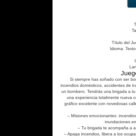
T
T
Título del J
Idioma: Text
Lan
Jueg
Si siempre has soñado con ser bo
incendios domésticos, accidentes de t
un bombero. Tendrás una brigada a tu 
una experiencia totalmente nueva 
gráfico excelente con novedosas call
– Misiones emocionantes: incendios
inundaciones en
– Tu brigada te acompaña a ap
– Apaga incendios, libera a los ocup