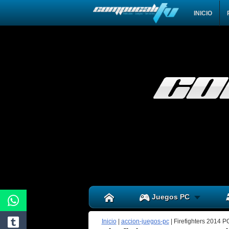
INICIO
Juegos PC
Inicio
|
accion-juegos-pc
|
Firefighters 2014 P