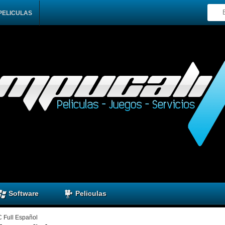
PELICULAS
Software
Peliculas
C Full Español