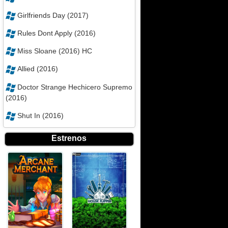
Girlfriends Day (2017)
Rules Dont Apply (2016)
Miss Sloane (2016) HC
Allied (2016)
Doctor Strange Hechicero Supremo
(2016)
Shut In (2016)
Estrenos