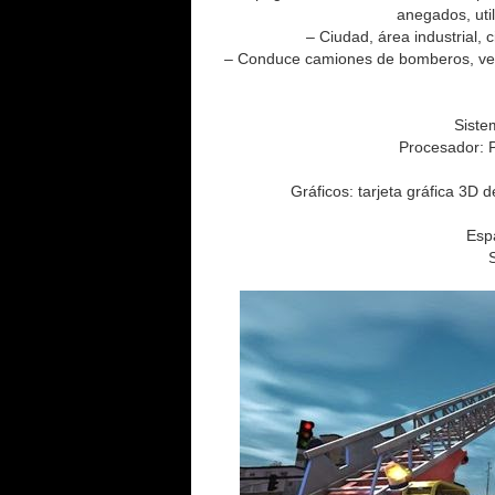
anegados, util
– Ciudad, área industrial, 
– Conduce camiones de bomberos, vehíc
Siste
Procesador: 
Gráficos: tarjeta gráfica 3D
Espa