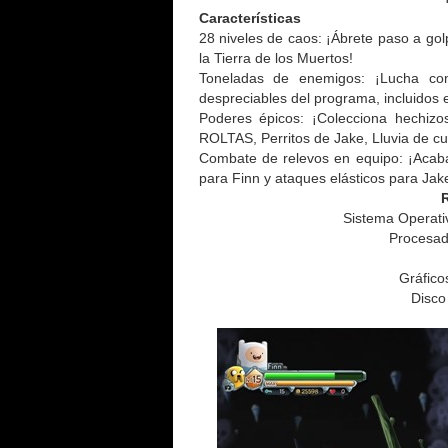
Características
28 niveles de caos: ¡Ábrete paso a gol
la Tierra de los Muertos!
Toneladas de enemigos: ¡Lucha con
despreciables del programa, incluidos 
Poderes épicos: ¡Colecciona hechizo
ROLTAS, Perritos de Jake, Lluvia de c
Combate de relevos en equipo: ¡Acab
para Finn y ataques elásticos para Jak
Sistema Operati
Procesad
Gráfico
Disco