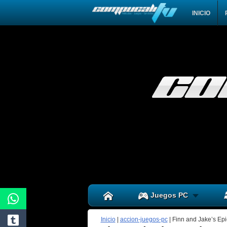
INICIO
Juegos PC
Inicio
|
accion-juegos-pc
|
Finn and Jake’s Epi