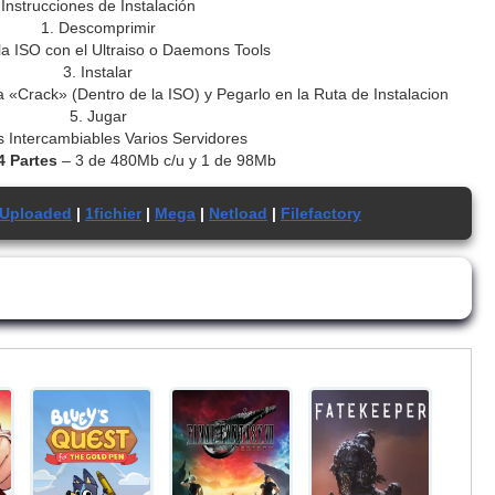
Instrucciones de Instalación
1. Descomprimir
la ISO con el Ultraiso o Daemons Tools
3. Instalar
a «Crack» (Dentro de la ISO) y Pegarlo en la Ruta de Instalacion
5. Jugar
 Intercambiables Varios Servidores
4 Partes
– 3 de 480Mb c/u y 1 de 98Mb
Uploaded
|
1fichier
|
Mega
|
Netload
|
Filefactory