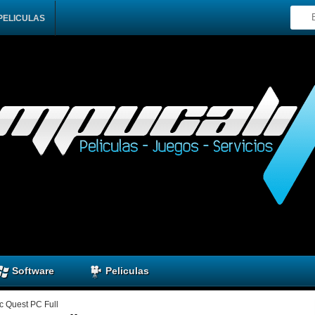
PELICULAS
Software
Peliculas
c Quest PC Full