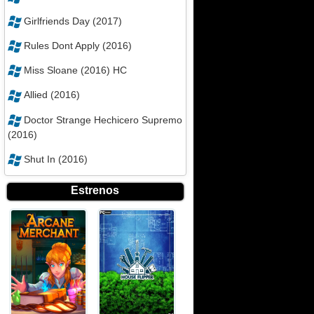
Girlfriends Day (2017)
Rules Dont Apply (2016)
Miss Sloane (2016) HC
Allied (2016)
Doctor Strange Hechicero Supremo
(2016)
Shut In (2016)
Estrenos