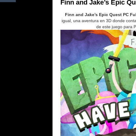
Finn and Jake’s Epic Qu
Finn and Jake’s Epic Quest PC Ful
igual, una aventura en 3D donde conta
de este juego para 