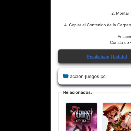
2. Montar 
4. Copiar el Contenido de la Carpet
Enlaces
Consta de
Freakshare
|
Letitbit
|
accion-juegos-pc
Relacionados: