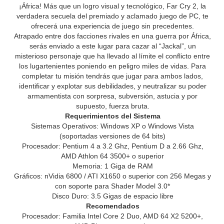
¡África! Más que un logro visual y tecnológico, Far Cry 2, la
verdadera secuela del premiado y aclamado juego de PC, te
ofrecerá una experiencia de juego sin precedentes.
Atrapado entre dos facciones rivales en una guerra por África,
serás enviado a este lugar para cazar al “Jackal”, un
misterioso personaje que ha llevado al límite el conflicto entre
los lugartenientes poniendo en peligro miles de vidas. Para
completar tu misión tendrás que jugar para ambos lados,
identificar y explotar sus debilidades, y neutralizar su poder
armamentista con sorpresa, subversión, astucia y por
supuesto, fuerza bruta.
Requerimientos del Sistema
Sistemas Operativos: Windows XP o Windows Vista
(soportadas versiones de 64 bits)
Procesador: Pentium 4 a 3.2 Ghz, Pentium D a 2.66 Ghz,
AMD Athlon 64 3500+ o superior
Memoria: 1 Giga de RAM
Gráficos: nVidia 6800 / ATI X1650 o superior con 256 Megas y
con soporte para Shader Model 3.0*
Disco Duro: 3.5 Gigas de espacio libre
Recomendados
Procesador: Familia Intel Core 2 Duo, AMD 64 X2 5200+,