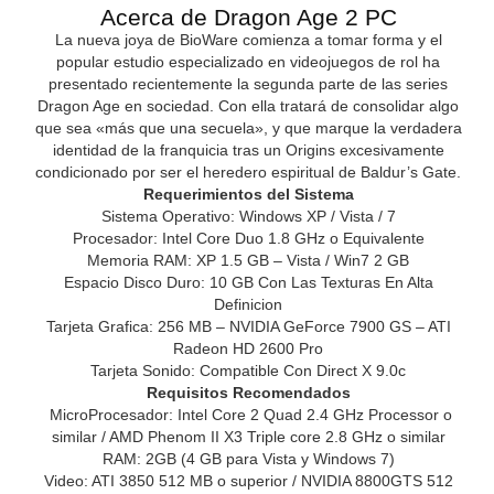
Acerca de Dragon Age 2 PC
La nueva joya de BioWare comienza a tomar forma y el
popular estudio especializado en videojuegos de rol ha
presentado recientemente la segunda parte de las series
Dragon Age en sociedad. Con ella tratará de consolidar algo
que sea «más que una secuela», y que marque la verdadera
identidad de la franquicia tras un Origins excesivamente
condicionado por ser el heredero espiritual de Baldur’s Gate.
Requerimientos del Sistema
Sistema Operativo: Windows XP / Vista / 7
Procesador: Intel Core Duo 1.8 GHz o Equivalente
Memoria RAM: XP 1.5 GB – Vista / Win7 2 GB
Espacio Disco Duro: 10 GB Con Las Texturas En Alta
Definicion
Tarjeta Grafica: 256 MB – NVIDIA GeForce 7900 GS – ATI
Radeon HD 2600 Pro
Tarjeta Sonido: Compatible Con Direct X 9.0c
Requisitos Recomendados
MicroProcesador: Intel Core 2 Quad 2.4 GHz Processor o
similar / AMD Phenom II X3 Triple core 2.8 GHz o similar
RAM: 2GB (4 GB para Vista y Windows 7)
Video: ATI 3850 512 MB o superior / NVIDIA 8800GTS 512