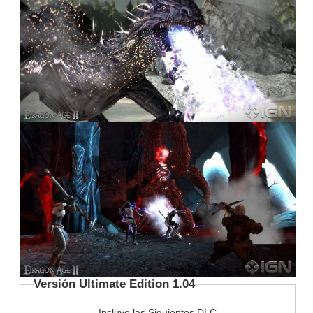
Versión Ultimate Edition 1.04
Incluye las Siguientes DLC
Mark of the Assassin
Legacy
The Black Emporium
The Exiled Prince
Signature Edition Rewards
The Deep Green
Pendant of the Morning Frost
The High Lords’ Belt
The Antivan Garrote
The Ring of Whispers
Mage Item Pack II
Rogue Item Pack II
Warrior Item Pack II
Mage Item Pack
Rogue Item Pack
Warrior Item Pack.
Instrucciones de
Instalación