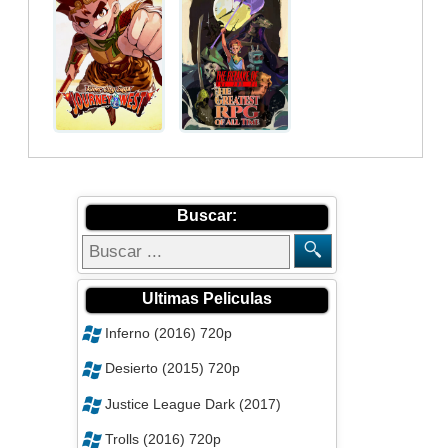
Desierto (2015) 720p
Justice League Dark (2017)
Trolls (2016) 720p
Passengers (2016) KORSUB
Nocturnal Animals .2016
American Pastoral
Priceless
Reyes de Las Olas 2 Wavemania
(2017)
Moth (2016)
Reina De Katwe (2017)
Cocktail Adolescente (2016)
Sangre De Mi Sangre (2016)