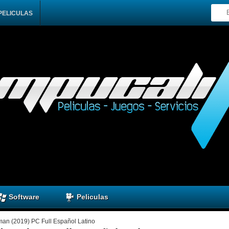
PELICULAS
Software
Peliculas
an (2019) PC Full Español Latino