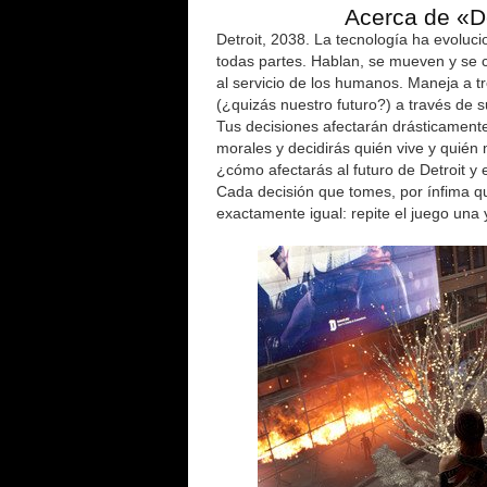
Acerca de «D
Detroit, 2038. La tecnología ha evolu
todas partes. Hablan, se mueven y s
al servicio de los humanos. Maneja a t
(¿quizás nuestro futuro?) a través de s
Tus decisiones afectarán drásticamente
morales y decidirás quién vive y quién
¿cómo afectarás al futuro de Detroit y
Cada decisión que tomes, por ínfima que
exactamente igual: repite el juego una 