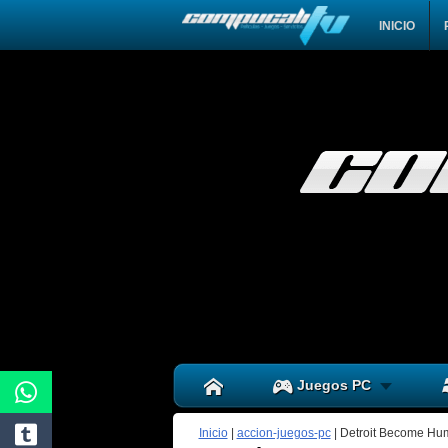
INICIO
Juegos PC
Inicio
|
accion-juegos-pc
|
Detroit Become Hum