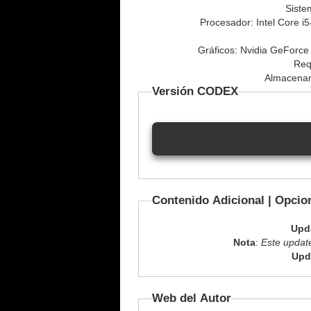
Siste
Procesador: Intel Core 
Gráficos: Nvidia GeFor
Req
Almacenam
Versión CODEX
Contenido Adicional | Opcio
Upd
Nota
:
Este update
Upd
Web del Autor