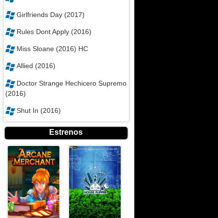
Girlfriends Day (2017)
Rules Dont Apply (2016)
Miss Sloane (2016) HC
Allied (2016)
Doctor Strange Hechicero Supremo
(2016)
Shut In (2016)
Estrenos