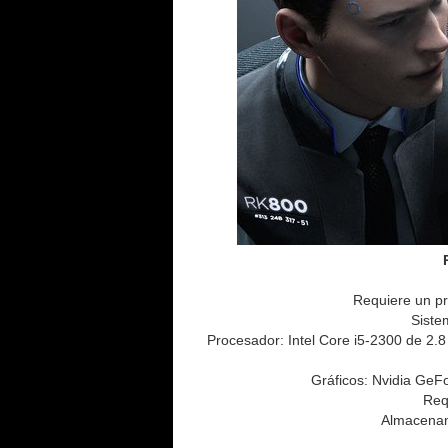
Requiere un pr
Siste
Procesador: Intel Core i5-2300 de 
Gráficos: Nvidia Ge
Req
Almacenam