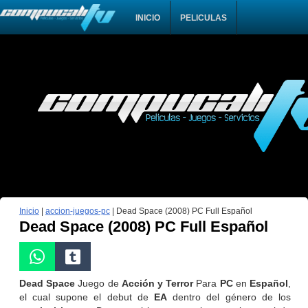
INICIO
PELICULAS
Inicio
|
accion-juegos-pc
|
Dead Space (2008) PC Full Español
Dead Space (2008) PC Full Español
Dead Space
Juego de
Acción y Terror
Para
PC
en
Español
,
el cual supone el debut de
EA
dentro del género de los