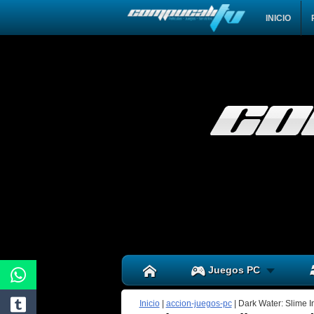
INICIO
Juegos PC
Inicio
|
accion-juegos-pc
|
Dark Water: Slime I