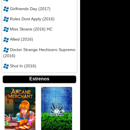
Girlfriends Day (2017)
Rules Dont Apply (2016)
Miss Sloane (2016) HC
Allied (2016)
Doctor Strange Hechicero Supremo
(2016)
Shut In (2016)
Estrenos