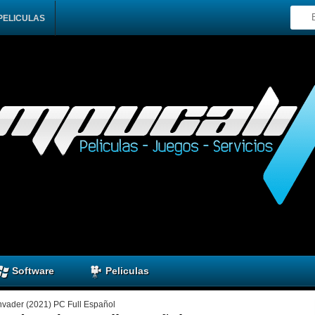
PELICULAS
Software
Peliculas
nvader (2021) PC Full Español