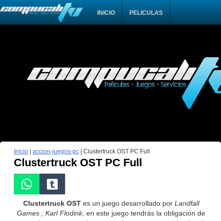
INICIO
PELICULAS
Inicio
|
accion-juegos-pc
|
Clustertruck OST PC Full
Clustertruck OST PC Full
Clustertruck OST
es un juego desarrollado por
Landfall
Games , Karl Flodink
, en este juego tendrás la obligación de