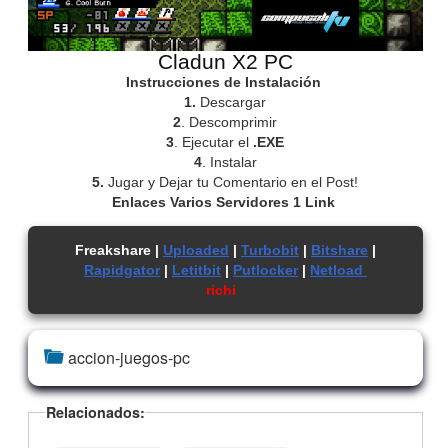
Cladun X2 PC
Instrucciones de Instalación
1.
Descargar
2
. Descomprimir
3
. Ejecutar el
.EXE
4
. Instalar
5.
Jugar y Dejar tu Comentario en el Post!
Enlaces Varios Servidores 1 Link
Freakshare |
Uploaded
|
Turbobit
|
Bitshare
|
Rapidgator
|
Letitbit
|
Putlocker
|
Netload
richi
accion-juegos-pc
Relacionados: