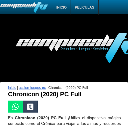
INICIO
PELICULAS
Inicio
|
accion-juegos-pc
|
Chronicon (2020) PC Full
Chronicon (2020) PC Full
En
Chronicon (2020) PC Full
¡Utiliza el dispositivo mágico
conocido como el Crónico para viajar a las almas y recuerdos