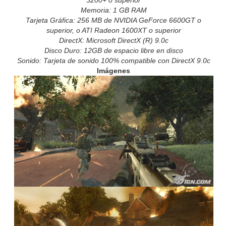
3200+ o superior
Memoria: 1 GB RAM
Tarjeta Gráfica: 256 MB de NVIDIA GeForce 6600GT o
superior, o ATI Radeon 1600XT o superior
DirectX: Microsoft DirectX (R) 9.0c
Disco Duro: 12GB de espacio libre en disco
Sonido: Tarjeta de sonido 100% compatible con DirectX 9.0c
Imágenes