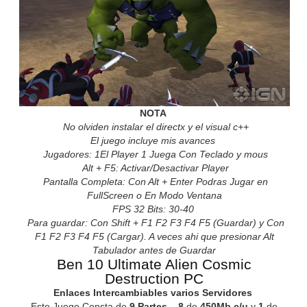
NOTA
No olviden instalar el directx y el visual c++
El juego incluye mis avances
Jugadores: 1El Player 1 Juega Con Teclado y mous
Alt + F5: Activar/Desactivar Player
Pantalla Completa: Con Alt + Enter Podras Jugar en
FullScreen o En Modo Ventana
FPS 32 Bits: 30-40
Para guardar: Con Shift + F1 F2 F3 F4 F5 (Guardar) y Con
F1 F2 F3 F4 F5 (Cargar). A veces ahi que presionar Alt
Tabulador antes de Guardar
Ben 10 Ultimate Alien Cosmic
Destruction PC
Enlaces Intercambiables varios Servidores
Este Juego Consta de
9 Partes
–
8
de
450Mb c/u
y
1
de