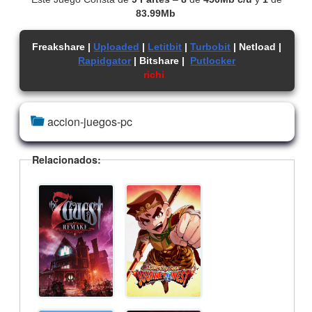
83.99Mb
Freakshare |
Uploaded
|
Letitbit
|
Turbobit
| Netload |
Rapidgator
| Bitshare |
Putlocker
richi
accion-juegos-pc
Relacionados: