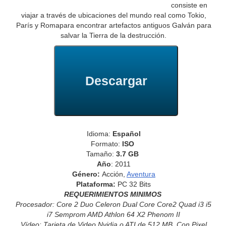
consiste en
viajar a través de ubicaciones del mundo real como Tokio,
París y Romapara encontrar artefactos antiguos Galván para
salvar la Tierra de la destrucción.
Descargar
Idioma:
Español
Formato:
ISO
Tamaño:
3.7 GB
Año
: 2011
Género:
Acción,
Aventura
Plataforma:
PC 32 Bits
REQUERIMIENTOS MINIMOS
Procesador: Core 2 Duo Celeron Dual Core Core2 Quad i3 i5
i7 Semprom AMD Athlon 64 X2 Phenom II
Vídeo: Tarjeta de Video Nvidia o ATI de 512 MB, Con Pixel