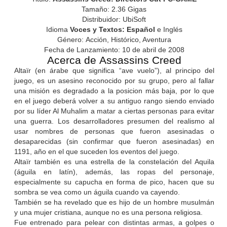
Tamaño: 2.36 Gigas
Distribuidor: UbiSoft
Idioma
Voces y Textos: Español
e Inglés
Género: Acción, Histórico, Aventura
Fecha de Lanzamiento: 10 de abril de 2008
Acerca de Assassins Creed
Altaïr (en árabe que significa “ave vuelo”), al principo del
juego, es un asesino reconocido por su grupo, pero al fallar
una misión es degradado a la posicion más baja, por lo que
en el juego deberá volver a su antiguo rango siendo enviado
por su líder Al Muhalim a matar a ciertas personas para evitar
una guerra. Los desarrolladores presumen del realismo al
usar nombres de personas que fueron asesinadas o
desaparecidas (sin confirmar que fueron asesinadas) en
1191, año en el que suceden los eventos del juego.
Altaïr también es una estrella de la constelación del Aquila
(águila en latín), además, las ropas del personaje,
especialmente su capucha en forma de pico, hacen que su
sombra se vea como un águila cuando va cayendo.
También se ha revelado que es hijo de un hombre musulmán
y una mujer cristiana, aunque no es una persona religiosa.
Fue entrenado para pelear con distintas armas, a golpes o