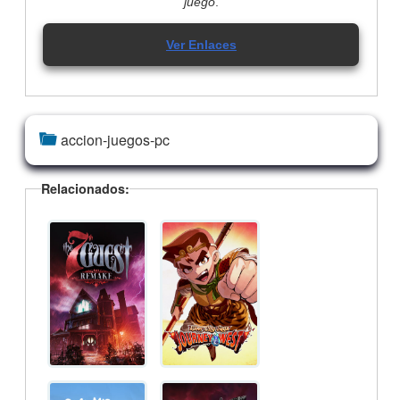
juego
.
Ver Enlaces
accion-juegos-pc
Relacionados: