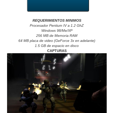
REQUERIMIENTOS MINIMOS
Procesador Pentium IV a 1.2 GhZ
Windows 98/Me/XP
256 MB de Memoria RAM
64 MB placa de video (GeForce 3x en adelante)
1.5 GB de espacio en disco
CAPTURAS