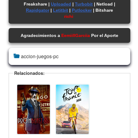
Freakshare |
Uploaded
|
Turbobit
| Netload |
Rapidgator
|
Letitbit
|
Putlocker
| Bitshare
richi
Agradecimientos a
EemiillGarciia
Por el Aporte
accion-juegos-pc
Relacionados: