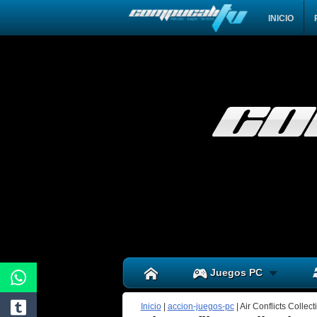
INICIO
Juegos PC
Inicio
|
accion-juegos-pc
|
Air Conflicts Collec