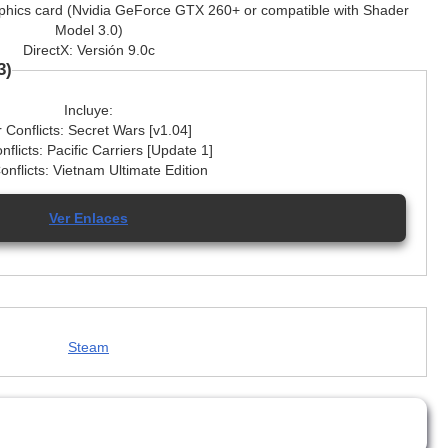
aphics card (Nvidia GeForce GTX 260+ or compatible with Shader
Model 3.0)
DirectX: Versión 9.0c
3)
Incluye:
r Conflicts: Secret Wars [v1.04]
nflicts: Pacific Carriers [Update 1]
Conflicts: Vietnam Ultimate Edition
Ver Enlaces
Steam