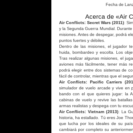
Fecha de Lanz
Acerca de «Air C
Air Conflicts: Secret Wars (2011)
: Si
y la Segunda Guerra Mundial. Durante 7
misiones. Antes de despegar, podrá ele
puntos fuertes y débiles.
Dentro de las misiones, el jugador ten
huida, bombardeo y escolta. Los obje
Tras realizar algunas misiones, el jug
aviones más fácilmente, tener más re
podrá elegir entre dos sistemas de co
fácil de controlar, mientras que el seg
Air Conflicts: Pacific Carriers (201
simulador de vuelo arcade y vive en 
bando con el que quieres jugar: la 
cabinas de vuelo y revive las batall
armas realistas y despega con tu escu
Air Conflicts: Vietnam (2013)
: La Gu
historia, ha estallado. Tú eres Joe Th
que lucha por los ideales de su paí
cambiará por completo su anteriormen