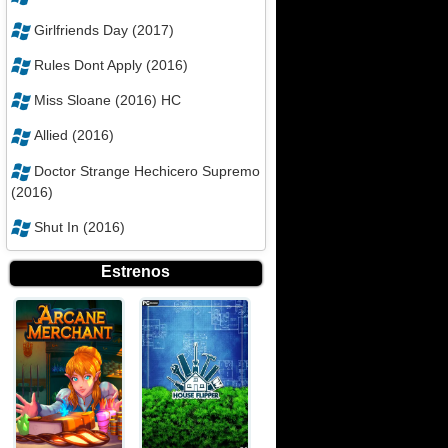
Girlfriends Day (2017)
Rules Dont Apply (2016)
Miss Sloane (2016) HC
Allied (2016)
Doctor Strange Hechicero Supremo
(2016)
Shut In (2016)
Estrenos