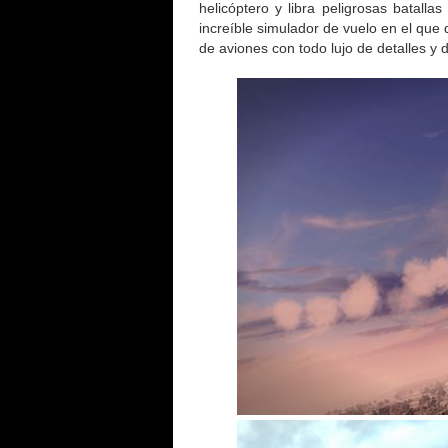
helicóptero y libra peligrosas batalla
increíble simulador de vuelo en el que 
de aviones con todo lujo de detalles y 