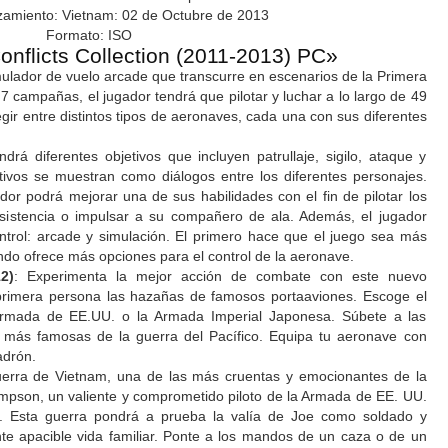
amiento: Vietnam: 02 de Octubre de 2013
Formato: ISO
onflicts Collection (2011-2013) PC»
mulador de vuelo arcade que transcurre en escenarios de la Primera
 campañas, el jugador tendrá que pilotar y luchar a lo largo de 49
gir entre distintos tipos de aeronaves, cada una con sus diferentes
drá diferentes objetivos que incluyen patrullaje, sigilo, ataque y
tivos se muestran como diálogos entre los diferentes personajes.
ador podrá mejorar una de sus habilidades con el fin de pilotar los
sistencia o impulsar a su compañero de ala. Además, el jugador
ntrol: arcade y simulación. El primero hace que el juego sea más
undo ofrece más opciones para el control de la aeronave.
2)
: Experimenta la mejor acción de combate con este nuevo
primera persona las hazañas de famosos portaaviones. Escoge el
Armada de EE.UU. o la Armada Imperial Japonesa. Súbete a las
as más famosas de la guerra del Pacífico. Equipa tu aeronave con
adrón.
erra de Vietnam, una de las más cruentas y emocionantes de la
ompson, un valiente y comprometido piloto de la Armada de EE. UU.
s. Esta guerra pondrá a prueba la valía de Joe como soldado y
te apacible vida familiar. Ponte a los mandos de un caza o de un