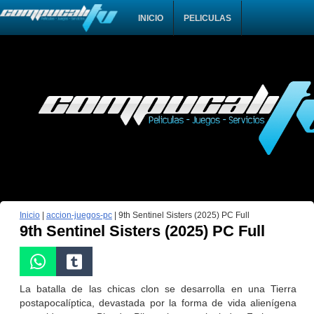
INICIO
PELICULAS
Inicio
|
accion-juegos-pc
|
9th Sentinel Sisters (2025) PC Full
9th Sentinel Sisters (2025) PC Full
La batalla de las chicas clon se desarrolla en una Tierra
postapocalíptica, devastada por la forma de vida alienígena