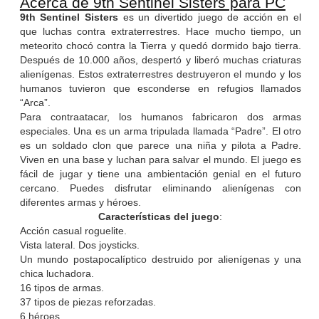
Acerca de 9th Sentinel Sisters para PC
9th Sentinel Sisters
es un divertido juego de acción en el
que luchas contra extraterrestres. Hace mucho tiempo, un
meteorito chocó contra la Tierra y quedó dormido bajo tierra.
Después de 10.000 años, despertó y liberó muchas criaturas
alienígenas. Estos extraterrestres destruyeron el mundo y los
humanos tuvieron que esconderse en refugios llamados
“Arca”.
Para contraatacar, los humanos fabricaron dos armas
especiales. Una es un arma tripulada llamada “Padre”. El otro
es un soldado clon que parece una niña y pilota a Padre.
Viven en una base y luchan para salvar el mundo. El juego es
fácil de jugar y tiene una ambientación genial en el futuro
cercano. Puedes disfrutar eliminando alienígenas con
diferentes armas y héroes.
Características del juego
:
Acción casual roguelite.
Vista lateral. Dos joysticks.
Un mundo postapocalíptico destruido por alienígenas y una
chica luchadora.
16 tipos de armas.
37 tipos de piezas reforzadas.
6 héroes.