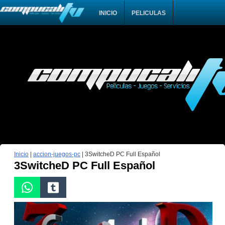
INICIO
PELICULAS
Inicio
|
accion-juegos-pc
|
3SwitcheD PC Full Español
3SwitcheD PC Full Español